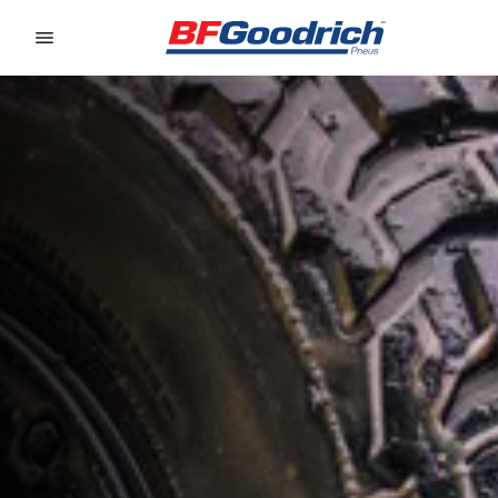
Go to page content
Go to page navigation