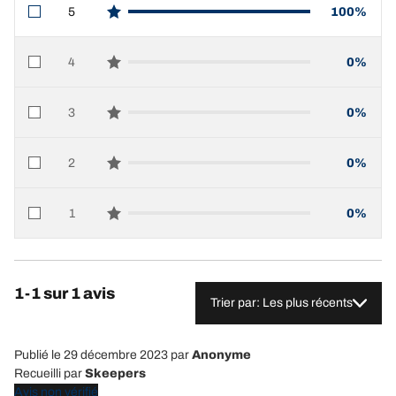
5
100%
star reviews
4
0%
star reviews
3
0%
star reviews
2
0%
star reviews
1
0%
star reviews
1-1 sur 1 avis
Trier par: Les plus récents
Publié le 29 décembre 2023
par
Anonyme
Recueilli par
Skeepers
Avis non vérifié