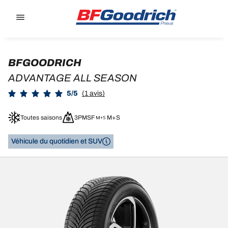
Go to page content
Go to page navigation
BFGOODRICH
ADVANTAGE ALL SEASON
5/5
(1 avis)
Toutes saisons
3PMSF
M+S
Véhicule du quotidien et SUV