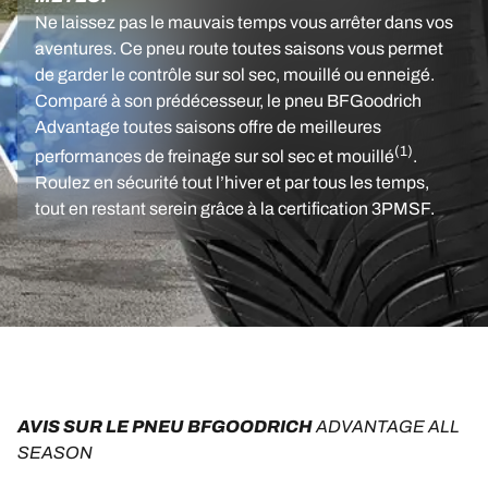
Ne laissez pas le mauvais temps vous arrêter dans vos
aventures. Ce pneu route toutes saisons vous permet
de garder le contrôle sur sol sec, mouillé ou enneigé.
Comparé à son prédécesseur, le pneu BFGoodrich
Advantage toutes saisons offre de meilleures
(1)
performances de freinage sur sol sec et mouillé
.
Roulez en sécurité tout l’hiver et par tous les temps,
tout en restant serein grâce à la certification 3PMSF.
AVIS SUR LE PNEU BFGOODRICH 
ADVANTAGE ALL 
SEASON