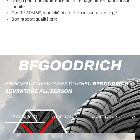
Conçu pour une adhérence et un freinage performant sur sol
mouillé
Certifié 3PMSF, motricité et adhérence sur sol enneigé
Bon rapport qualité prix
BFGOODRICH
PRINCIPAUX AVANTAGES DU PNEU
BFGOODRICH
ADVANTAGE ALL SEASON
Avantage #1
Avantage #2
Avantage #3
Ava