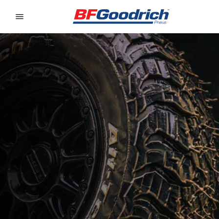
Go to page content
Go to page navigation