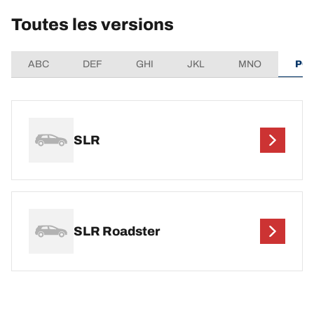
Toutes les versions
ABC
DEF
GHI
JKL
MNO
PQ
SLR
SLR Roadster