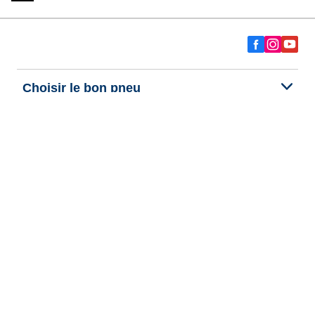
Choisir le bon pneu
Nos dernières innovations
Nous sommes BFGoodrich
Aide et support
Données personnelles
Cookies
Informations legales