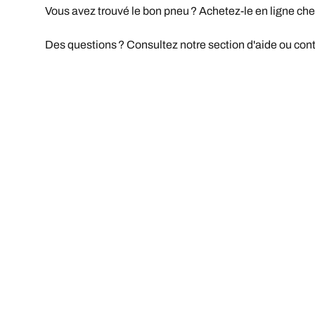
Vous avez trouvé le bon pneu ? Achetez-le en ligne che
Des questions ? Consultez notre section d'aide ou conta
Mentions légales
Les indices de charge et/ou de vitesse affichés peuve
votre revendeur de pneus sera en mesure de :
1. Vous informer si l'indice de charge et/ou de vite