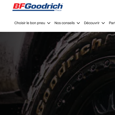
Go to page content
Go to page navigation
Choisir le bon pneu
Nos conseils
Découvrir
Par