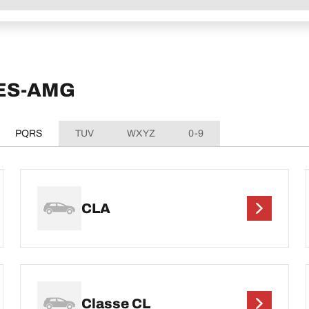
DES-AMG
PQRS
TUV
WXYZ
0-9
CLA
Classe CL