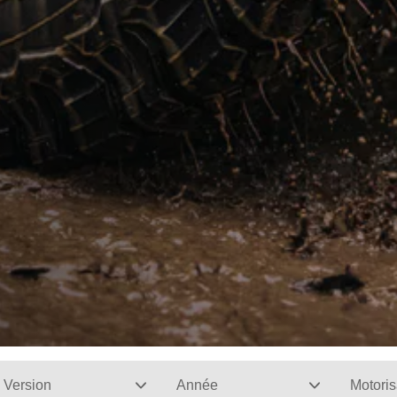
Version
Année
Motoris