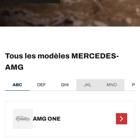
Tous les modèles MERCEDES-
AMG
ABC
DEF
GHI
JKL
MNO
PQ
AMG ONE