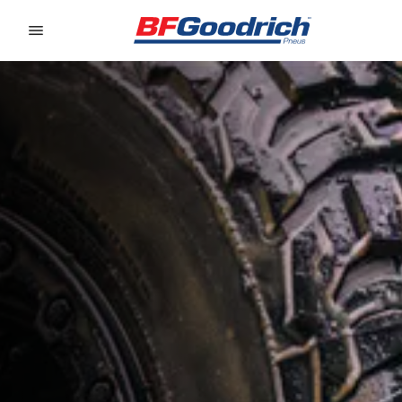
Go to page content
Go to page navigation