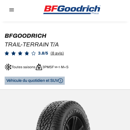
Go to page content
Go to page navigation
BFGOODRICH
TRAIL-TERRAIN T/A
3.8/5
(8 avis)
Toutes saisons
3PMSF
M+S
Véhicule du quotidien et SUV