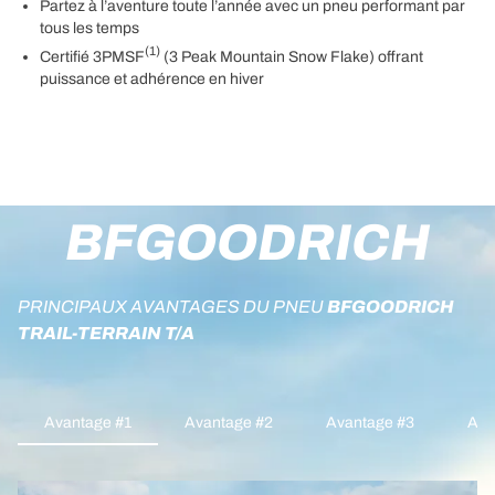
Partez à l’aventure toute l’année avec un pneu performant par
tous les temps
(1)
Certifié 3PMSF
(3 Peak Mountain Snow Flake) offrant
puissance et adhérence en hiver
BFGOODRICH
PRINCIPAUX AVANTAGES DU PNEU
BFGOODRICH
TRAIL-TERRAIN T/A
Avantage #1
Avantage #2
Avantage #3
Ava