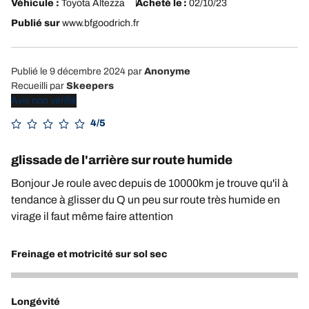
Véhicule :
Toyota Altezza
Acheté le :
02/10/23
Publié sur
www.bfgoodrich.fr
Publié le 9 décembre 2024
par
Anonyme
Recueilli par
Skeepers
Avis non vérifié
4/5
glissade de l'arrière sur route humide
Bonjour Je roule avec depuis de 10000km je trouve qu'il à
tendance à glisser du Q un peu sur route très humide en
virage il faut même faire attention
Freinage et motricité sur sol sec
4
Longévité