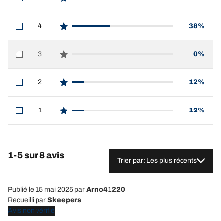
star reviews
4
38%
star reviews
3
0%
star reviews
2
12%
star reviews
1
12%
star reviews
1-5 sur 8 avis
Trier par: Les plus récents
Publié le 15 mai 2025
par
Arno41220
Recueilli par
Skeepers
Avis non vérifié