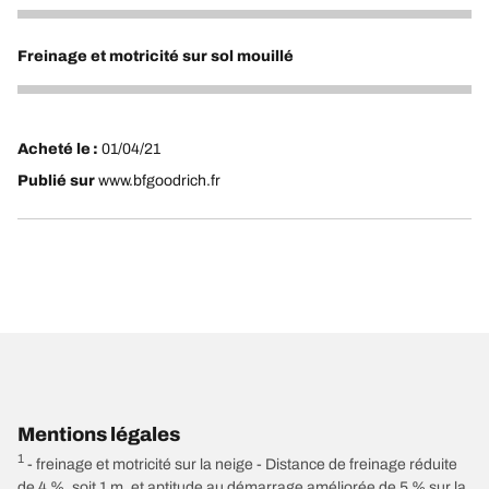
5
Freinage et motricité sur sol mouillé
5
Acheté le :
01/04/21
Publié sur
www.bfgoodrich.fr
Mentions légales
1
- freinage et motricité sur la neige - Distance de freinage réduite
de 4 %, soit 1 m, et aptitude au démarrage améliorée de 5 % sur la