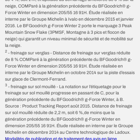
neige, COMParé à la génération précédente du BFGoodrich® g-
Force Winter en dimension 205/55 16 91H. Étude réalisée en
interne par le Groupe Michelin à Ivalo en décembre 2015 et janvier
2016. Le BFGoodrich g-Force Winter 2 porte le marquage 3 Peak
Mountain Snow Flake (3PMSF, Montagne à 3 pics et flocon de
neige) qui garantit un niveau minimal de sécurité et de mobilité sur
la neige.
2
- freinage sur verglas - Distance de freinage sur verglas réduite
de 8 % COMParé à la génération précédente du BFGoodrich® g-
Force Winter en dimension 205/55 16 91H. Étude réalisée en
interne par le Groupe Michelin en octobre 2014 sur la piste d’essais
sur glace de Clermont-Ferrand.
3
- freinage sur sol mouillé - La notation sur l’étiquetage pour le
freinage sur sol mouillé progresse en passant de C, pour la
génération précédente du BFGoodrich® g-Force Winter, à B.
Source : Product Tracking Report août 2015. Distance de freinage
sur sol mouillé réduite de 2,2 m, soit 6 %,de moins que la
génération précédente du BFGoodrich® g-Force Winter en
dimension 205/55 16 91H. Étude réalisée en interne par le Groupe
Michelin en décembre 2014 au Centre technologique de Ladoux.
Modalités de publication et de traitement des avis en ligne