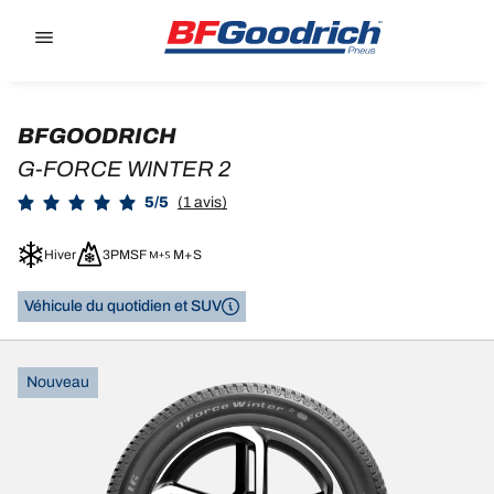
Go to page content
Go to page navigation
BFGOODRICH
G-FORCE WINTER 2
5/5
(1 avis)
Hiver
3PMSF
M+S
Véhicule du quotidien et SUV
Nouveau