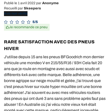
Publié le 1 avril 2022
par
Anonyme
Recueilli par
Skeepers
Avis non vérifié
5/5
Je recommande ce pneu
RARE SATISFACTION AVEC DES PNEUS
HIVER
J'utilise depuis 15 ans les pneus BFGoodrich mon dernier
véhicule une mondeo V en 215/55/R16 / 93H Cela fait 20
ans que je roule en montagne avec aussi avec scudo et
différents 4x4 avec cette marque. Belle adhérence, une
bonne agrippe sur neige mouillé et gelée, j'ai trouvé que
c'est pneus hiver sur route hyper mouillée ont une bonne
adhérence! J'ai souvent eu avec mes véhicules routiers
des pneus qui ont duré 3 ans sans problème après faut pas
abuser ! En Australie où j'ai vécu notre vieux 4x4 était
monté avec cette marque, particulièrement increvable,