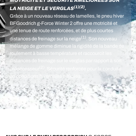
MOTRICITÉ ET SÉCURITÉ AMÉLIORÉES SUR
(1)
(2)
LA NEIGE ET LE VERGLAS
.
Grâce à un nouveau réseau de lamelles, le pneu hiver
BFGoodrich g-Force Winter 2 offre une motricité et
une tenue de route renforcées, et de plus courtes
(1)
distances de freinage sur la neige
. Son nouveau
mélange de gomme diminue la rigidité de la bande de
roulement à basse température et raccourcit les
distances de freinage sur le verglas par rapport à son
(2)
prédécesseur
. Sécurité renforcée pour la conduite
en conditions hivernales difficiles.