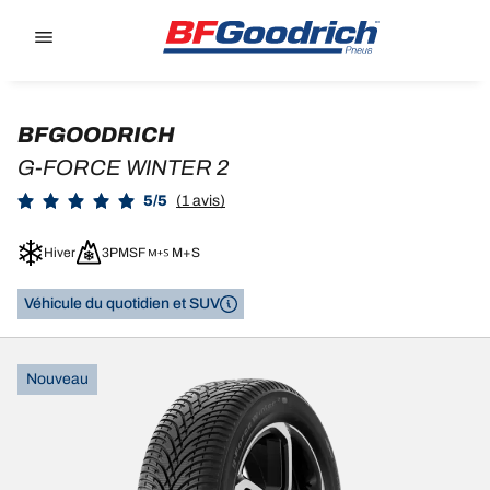
Go to page content
Go to page navigation
BFGOODRICH
G-FORCE WINTER 2
5/5
(1 avis)
Hiver
3PMSF
M+S
Véhicule du quotidien et SUV
Nouveau