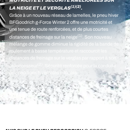
MOTRICITÉ ET SÉCURITÉ AMÉLIORÉES SUR
(1)
(2)
LA NEIGE ET LE VERGLAS
.
Grâce à un nouveau réseau de lamelles, le pneu hiver
BFGoodrich g-Force Winter 2 offre une motricité et
une tenue de route renforcées, et de plus courtes
(1)
distances de freinage sur la neige
. Son nouveau
mélange de gomme diminue la rigidité de la bande de
roulement à basse température et raccourcit les
distances de freinage sur le verglas par rapport à son
(2)
prédécesseur
. Sécurité renforcée pour la conduite
en conditions hivernales difficiles.