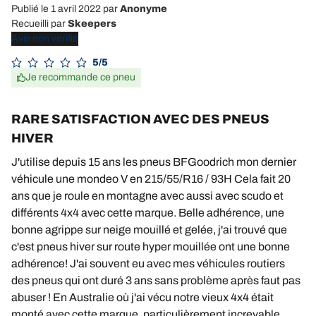
Publié le 1 avril 2022
par
Anonyme
Recueilli par
Skeepers
Avis non vérifié
5/5
Je recommande ce pneu
RARE SATISFACTION AVEC DES PNEUS
HIVER
J'utilise depuis 15 ans les pneus BFGoodrich mon dernier
véhicule une mondeo V en 215/55/R16 / 93H Cela fait 20
ans que je roule en montagne avec aussi avec scudo et
différents 4x4 avec cette marque. Belle adhérence, une
bonne agrippe sur neige mouillé et gelée, j'ai trouvé que
c'est pneus hiver sur route hyper mouillée ont une bonne
adhérence! J'ai souvent eu avec mes véhicules routiers
des pneus qui ont duré 3 ans sans problème après faut pas
abuser ! En Australie où j'ai vécu notre vieux 4x4 était
monté avec cette marque, particulièrement increvable,