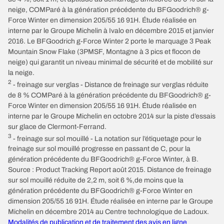
neige, COMParé à la génération précédente du BFGoodrich® g-
Force Winter en dimension 205/55 16 91H. Étude réalisée en
interne par le Groupe Michelin à Ivalo en décembre 2015 et janvier
2016. Le BFGoodrich g-Force Winter 2 porte le marquage 3 Peak
Mountain Snow Flake (3PMSF, Montagne à 3 pics et flocon de
neige) qui garantit un niveau minimal de sécurité et de mobilité sur
la neige.
2
- freinage sur verglas - Distance de freinage sur verglas réduite
de 8 % COMParé à la génération précédente du BFGoodrich® g-
Force Winter en dimension 205/55 16 91H. Étude réalisée en
interne par le Groupe Michelin en octobre 2014 sur la piste d’essais
sur glace de Clermont-Ferrand.
3
- freinage sur sol mouillé - La notation sur l’étiquetage pour le
freinage sur sol mouillé progresse en passant de C, pour la
génération précédente du BFGoodrich® g-Force Winter, à B.
Source : Product Tracking Report août 2015. Distance de freinage
sur sol mouillé réduite de 2,2 m, soit 6 %,de moins que la
génération précédente du BFGoodrich® g-Force Winter en
dimension 205/55 16 91H. Étude réalisée en interne par le Groupe
Michelin en décembre 2014 au Centre technologique de Ladoux.
Modalités de publication et de traitement des avis en ligne