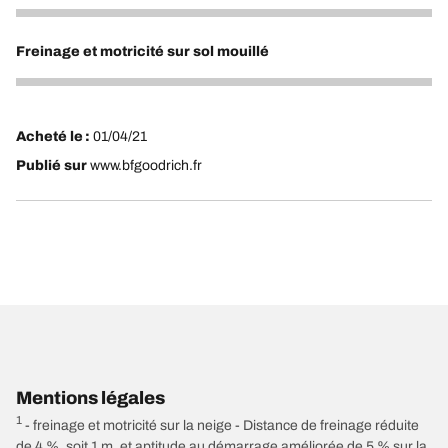
5
Freinage et motricité sur sol mouillé
5
Acheté le :
01/04/21
Publié sur
www.bfgoodrich.fr
Mentions légales
1
- freinage et motricité sur la neige - Distance de freinage réduite
de 4 %, soit 1 m, et aptitude au démarrage améliorée de 5 % sur la