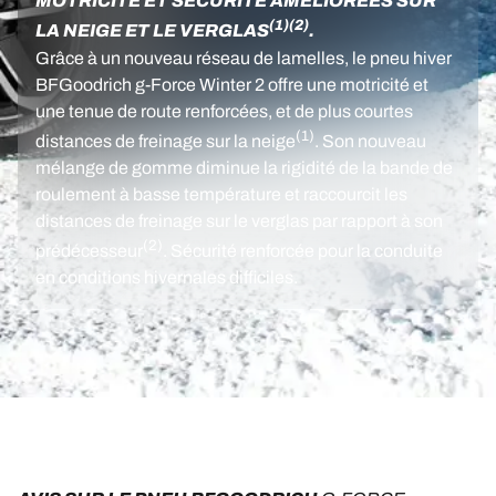
MOTRICITÉ ET SÉCURITÉ AMÉLIORÉES SUR
(1)
(2)
LA NEIGE ET LE VERGLAS
.
Grâce à un nouveau réseau de lamelles, le pneu hiver
BFGoodrich g-Force Winter 2 offre une motricité et
une tenue de route renforcées, et de plus courtes
(1)
distances de freinage sur la neige
. Son nouveau
mélange de gomme diminue la rigidité de la bande de
roulement à basse température et raccourcit les
distances de freinage sur le verglas par rapport à son
(2)
prédécesseur
. Sécurité renforcée pour la conduite
en conditions hivernales difficiles.