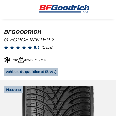
Go to page content
Go to page navigation
BFGOODRICH
G-FORCE WINTER 2
5/5
(1 avis)
Hiver
3PMSF
M+S
Véhicule du quotidien et SUV
Nouveau