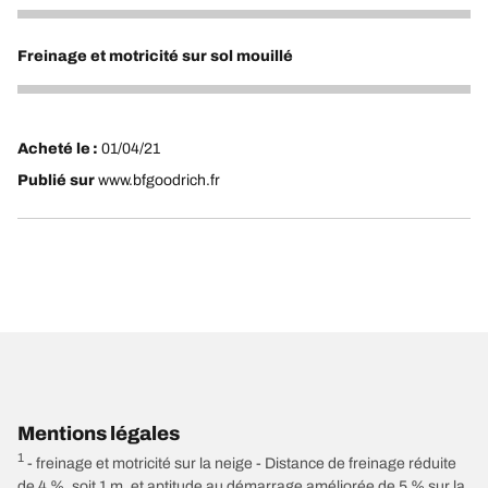
5
Freinage et motricité sur sol mouillé
5
Acheté le :
01/04/21
Publié sur
www.bfgoodrich.fr
Mentions légales
1
- freinage et motricité sur la neige - Distance de freinage réduite
de 4 %, soit 1 m, et aptitude au démarrage améliorée de 5 % sur la