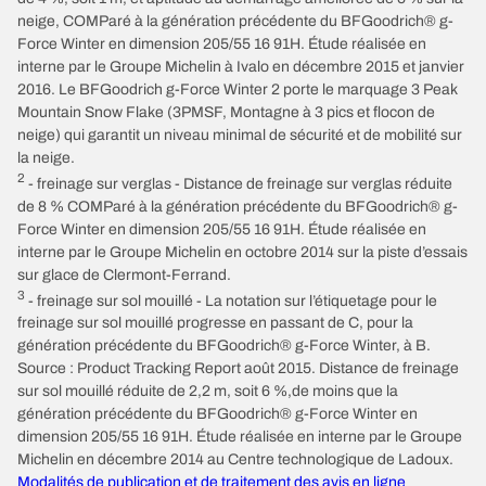
neige, COMParé à la génération précédente du BFGoodrich® g-
Force Winter en dimension 205/55 16 91H. Étude réalisée en
interne par le Groupe Michelin à Ivalo en décembre 2015 et janvier
2016. Le BFGoodrich g-Force Winter 2 porte le marquage 3 Peak
Mountain Snow Flake (3PMSF, Montagne à 3 pics et flocon de
neige) qui garantit un niveau minimal de sécurité et de mobilité sur
la neige.
2
- freinage sur verglas - Distance de freinage sur verglas réduite
de 8 % COMParé à la génération précédente du BFGoodrich® g-
Force Winter en dimension 205/55 16 91H. Étude réalisée en
interne par le Groupe Michelin en octobre 2014 sur la piste d’essais
sur glace de Clermont-Ferrand.
3
- freinage sur sol mouillé - La notation sur l’étiquetage pour le
freinage sur sol mouillé progresse en passant de C, pour la
génération précédente du BFGoodrich® g-Force Winter, à B.
Source : Product Tracking Report août 2015. Distance de freinage
sur sol mouillé réduite de 2,2 m, soit 6 %,de moins que la
génération précédente du BFGoodrich® g-Force Winter en
dimension 205/55 16 91H. Étude réalisée en interne par le Groupe
Michelin en décembre 2014 au Centre technologique de Ladoux.
Modalités de publication et de traitement des avis en ligne