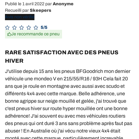
Publié le 1 avril 2022
par
Anonyme
Recueilli par
Skeepers
Avis non vérifié
5/5
Je recommande ce pneu
RARE SATISFACTION AVEC DES PNEUS
HIVER
J'utilise depuis 15 ans les pneus BFGoodrich mon dernier
véhicule une mondeo V en 215/55/R16 / 93H Cela fait 20
ans que je roule en montagne avec aussi avec scudo et
différents 4x4 avec cette marque. Belle adhérence, une
bonne agrippe sur neige mouillé et gelée, j'ai trouvé que
c'est pneus hiver sur route hyper mouillée ont une bonne
adhérence! J'ai souvent eu avec mes véhicules routiers
des pneus qui ont duré 3 ans sans problème après faut pas
abuser ! En Australie où j'ai vécu notre vieux 4x4 était
monté avec cette marque, particulièrement increvable,