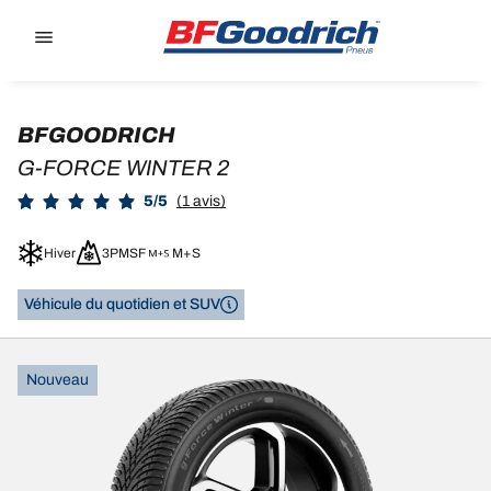
Go to page content
Go to page navigation
BFGOODRICH
G-FORCE WINTER 2
5/5
(1 avis)
Hiver
3PMSF
M+S
Véhicule du quotidien et SUV
Nouveau