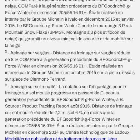
neige, COMParé à la génération précédente du BFGoodrich® g-
Force Winter en dimension 205/55 16 91H. Étude réalisée en
interne par le Groupe Michelin à Ivalo en décembre 2015 et janvier
2016. Le BFGoodrich g-Force Winter 2 porte le marquage 3 Peak
Mountain Snow Flake (3PMSF, Montagne à 3 pics et flocon de
neige) qui garantit un niveau minimal de sécurité et de mobilité sur
la neige.
2
- freinage sur verglas - Distance de freinage sur verglas réduite
de 8 % COMParé à la génération précédente du BFGoodrich® g-
Force Winter en dimension 205/55 16 91H. Étude réalisée en
interne par le Groupe Michelin en octobre 2014 sur la piste d’essais
sur glace de Clermont-Ferrand.
3
- freinage sur sol mouillé - La notation sur l’étiquetage pour le
freinage sur sol mouillé progresse en passant de C, pour la
génération précédente du BFGoodrich® g-Force Winter, à B.
Source : Product Tracking Report août 2015. Distance de freinage
sur sol mouillé réduite de 2,2 m, soit 6 %,de moins que la
génération précédente du BFGoodrich® g-Force Winter en
dimension 205/55 16 91H. Étude réalisée en interne par le Groupe
Michelin en décembre 2014 au Centre technologique de Ladoux.
Modalités de publication et de traitement des avis en ligne