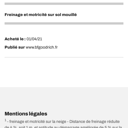
5
Freinage et motricité sur sol mouillé
5
Acheté le :
01/04/21
Publié sur
www.bfgoodrich.fr
Mentions légales
1
- freinage et motricité sur la neige - Distance de freinage réduite
de 4 %, soit 1 m, et aptitude au démarrage améliorée de 5 % sur la