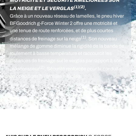
MOTRICITÉ ET SÉCURITÉ AMÉLIORÉES SUR
(1)
(2)
LA NEIGE ET LE VERGLAS
.
Grâce à un nouveau réseau de lamelles, le pneu hiver
BFGoodrich g-Force Winter 2 offre une motricité et
une tenue de route renforcées, et de plus courtes
(1)
distances de freinage sur la neige
. Son nouveau
mélange de gomme diminue la rigidité de la bande de
roulement à basse température et raccourcit les
distances de freinage sur le verglas par rapport à son
(2)
prédécesseur
. Sécurité renforcée pour la conduite
en conditions hivernales difficiles.