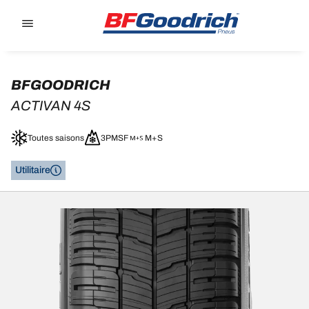
Go to page content
Go to page navigation
BFGOODRICH
ACTIVAN 4S
Toutes saisons
3PMSF
M+S
Utilitaire