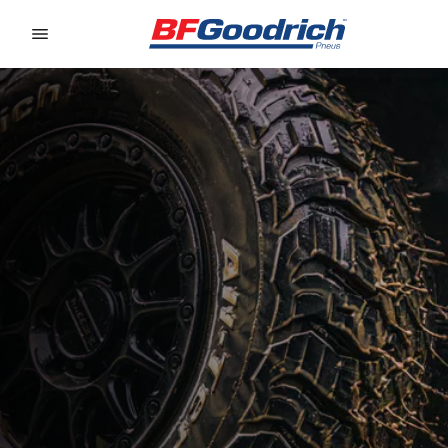
Go to page content
Go to page navigation