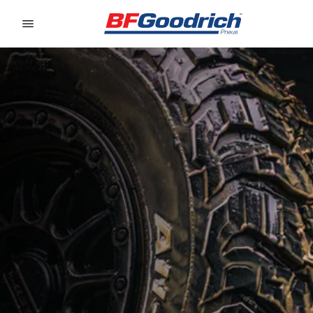
Go to page content
Go to page navigation