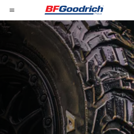
Go to page content
Go to page navigation