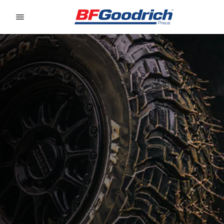
Go to page content
Go to page navigation