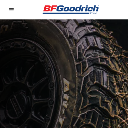
Go to page content
Go to page navigation