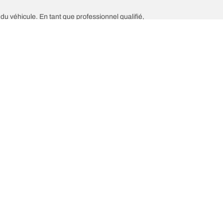
 du véhicule. En tant que professionnel qualifié,
h
Aide et support
ez votre