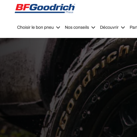
Go to page content
Go to page navigation
Choisir le bon pneu
Nos conseils
Découvrir
Par