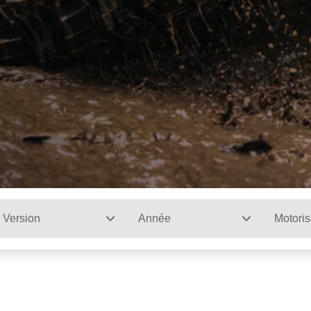
Version
Année
Motoris