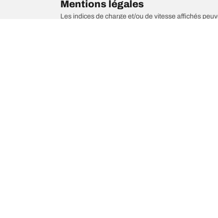
Mentions légales
Les indices de charge et/ou de vitesse affichés peuve
votre revendeur de pneus sera en mesure de :
1. Vous informer si l'indice de charge et/ou de vite
2. Déterminer si la pression du pneu devrait être ada
/
Car brands
TOYOTA
Choisir le bon pneu
Nos derniè