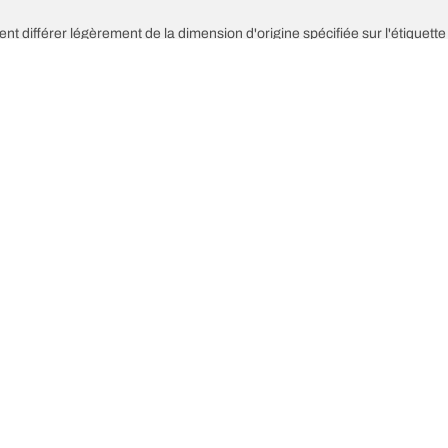
nt différer légèrement de la dimension d'origine spécifiée sur l'étiquette
sse des pneus de remplacement est différent de celui des pneus d'origine.
ptée à la taille alternative proposée
Votre configuration
res innovations
Nous sommes BFGoodric
Recherch