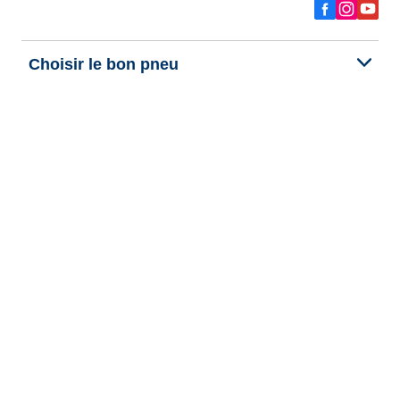
Choisir le bon pneu
Nos dernières innovations
Nous sommes BFGoodrich
Aide et support
Données personnelles
Cookies
Informations legales
Publication et traitement des avis
Politique d'accessibilité