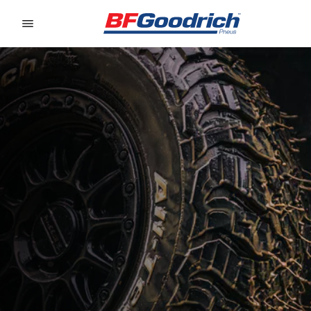
Go to page content
Go to page navigation