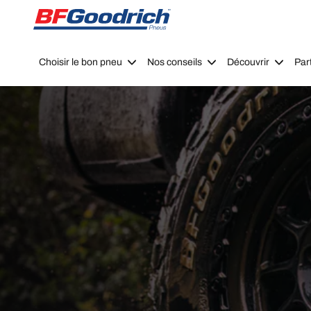
Go to page content
Go to page navigation
Choisir le bon pneu
Nos conseils
Découvrir
Par