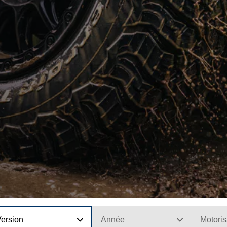
Version
Année
Motoris