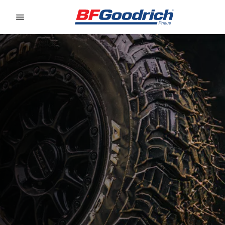
Go to page content
Go to page navigation