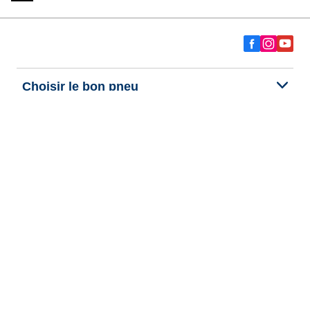
Choisir le bon pneu
Nos dernières innovations
Nous sommes BFGoodrich
Aide et support
Données personnelles
Cookies
Informations legales