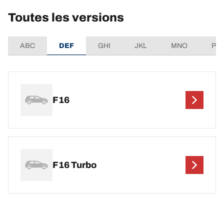
Toutes les versions
ABC
DEF
GHI
JKL
MNO
PQ
F16
F16 Turbo