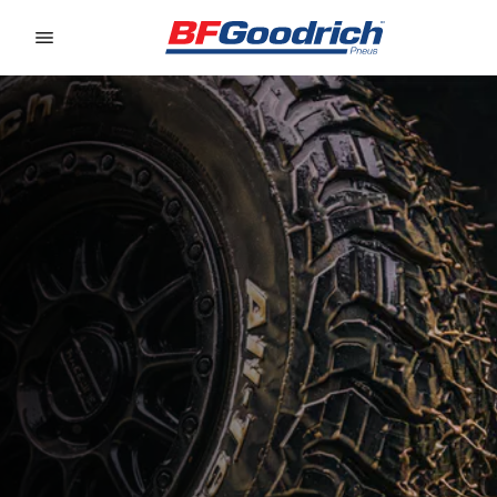
Go to page content
Go to page navigation