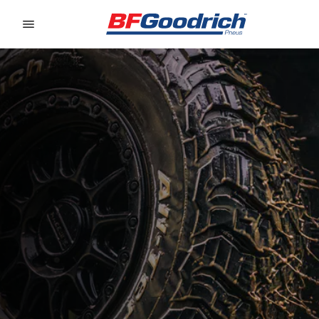
Go to page content
Go to page navigation