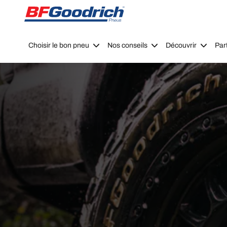
Go to page content
Go to page navigation
Choisir le bon pneu
Nos conseils
Découvrir
Par