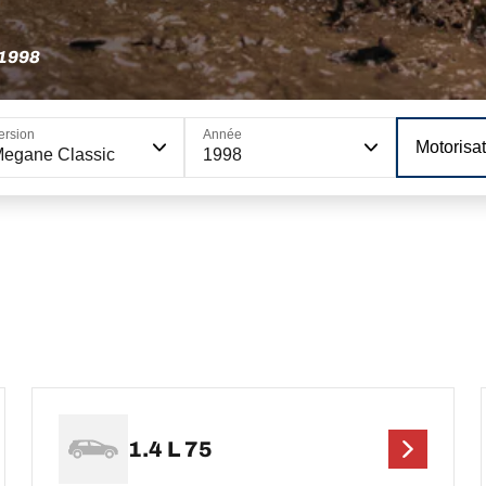
1998
ersion
Année
Motorisa
egane Classic
1998
1.4 L 75