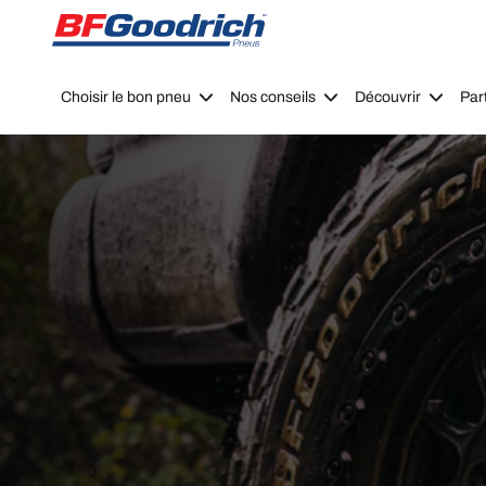
Go to page content
Go to page navigation
Choisir le bon pneu
Nos conseils
Découvrir
Par