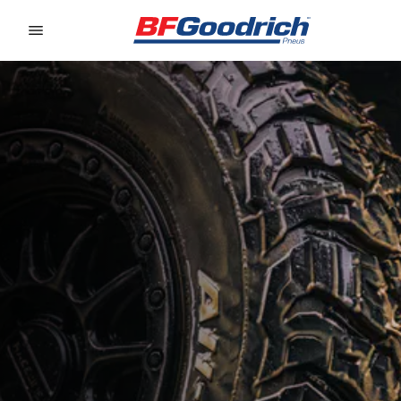
Go to page content
Go to page navigation