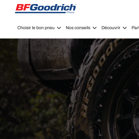
Go to page content
Go to page navigation
Choisir le bon pneu
Nos conseils
Découvrir
Par