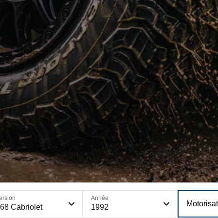
ersion
Année
Motorisa
68 Cabriolet
1992