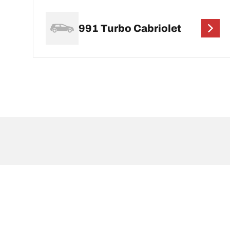
991 Turbo Cabriolet
Mentions légales
Les indices de charge et/ou de vitesse affichés peuve