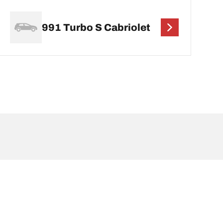
991 Turbo S Cabriolet
 du véhicule. En tant que professionnel qualifié,