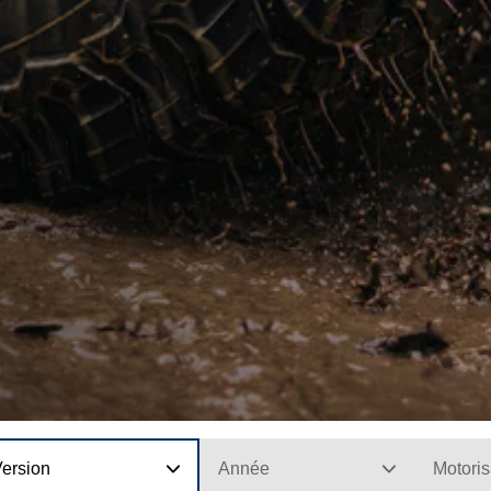
Version
Année
Motoris