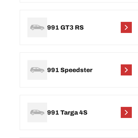
991 GT3 RS
991 Speedster
991 Targa 4S