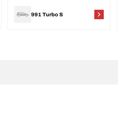
991 Turbo S
nt différer légèrement de la dimension d'origine spécifiée sur l'étiquette