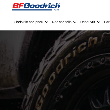
Go to page content
Go to page navigation
Choisir le bon pneu
Nos conseils
Découvrir
Par