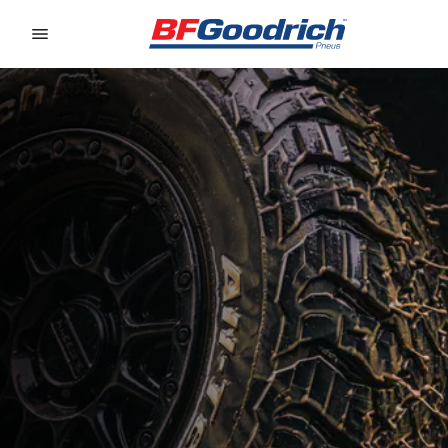
Go to page content
Go to page navigation