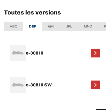
Toutes les versions
ABC
DEF
GHI
JKL
MNO
PQ
e-308 III
e-308 III SW