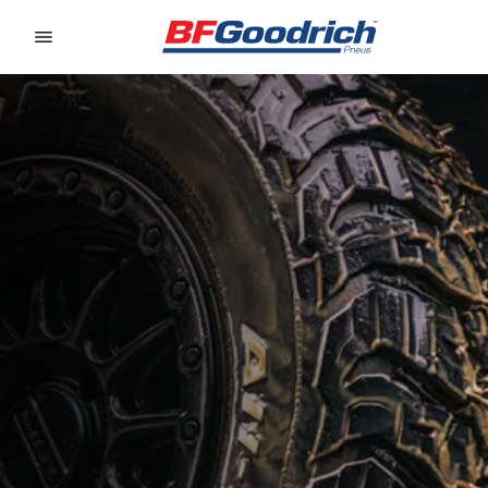
Go to page content
Go to page navigation