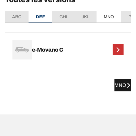
ABC
DEF
GHI
JKL
MNO
PQ
e-Movano C
MNO