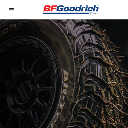
Go to page content
Go to page navigation