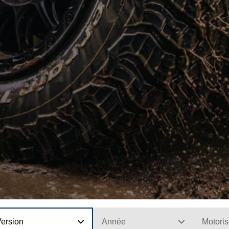
Version
Année
Motoris