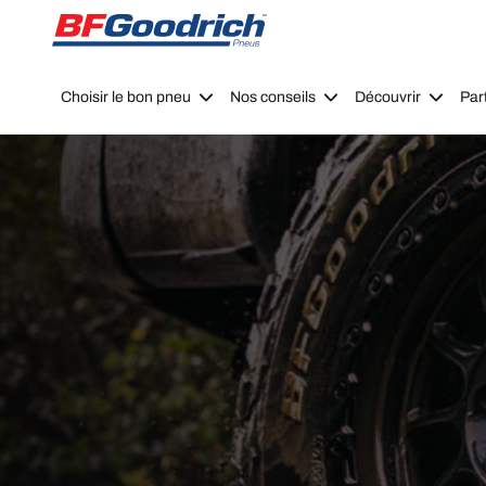
Go to page content
Go to page navigation
Choisir le bon pneu
Nos conseils
Découvrir
Par