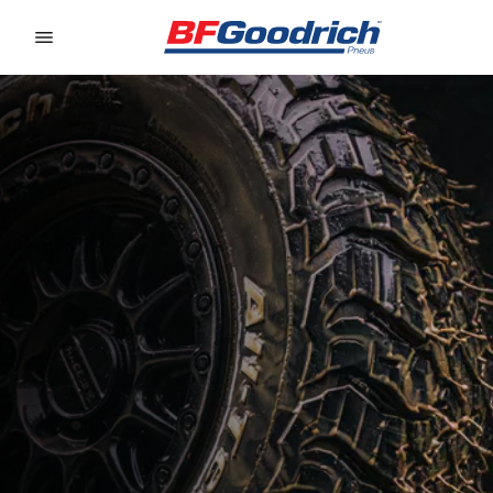
Go to page content
Go to page navigation