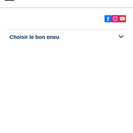
Choisir le bon pneu
Nos dernières innovations
Nous sommes BFGoodrich
Aide et support
Données personnelles
Cookies
Informations legales