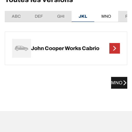
ABC
DEF
GHI
JKL
MNO
PQ
John Cooper Works Cabrio
MNO