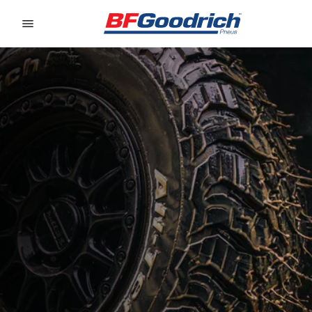
Go to page content
Go to page navigation