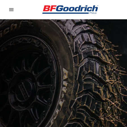
Go to page content
Go to page navigation