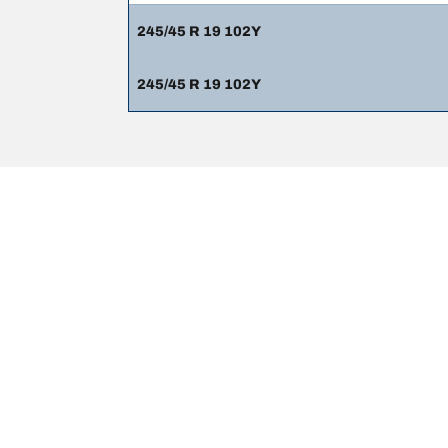
245/45 R 19 102Y
245/45 R 19 102Y
Mentions légales
Les indices de charge et/ou de vitesse affichés peuve
votre revendeur de pneus sera en mesure de :
1. Vous informer si l'indice de charge et/ou de vite