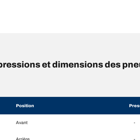
ressions et dimensions des pn
Position
Pres
Avant
-
Arrière
-