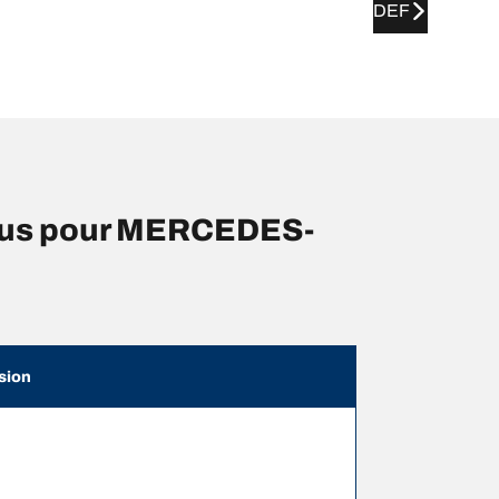
DEF
eus pour MERCEDES-
sion