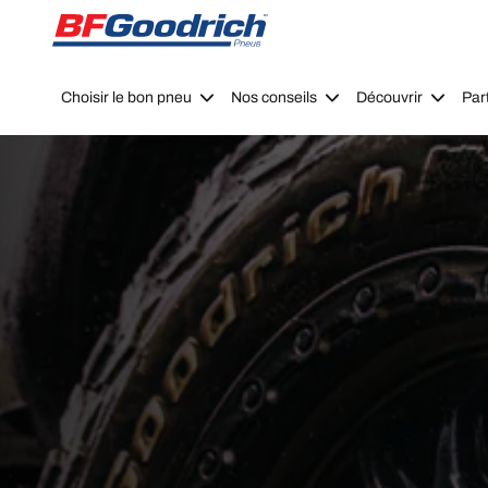
Go to page content
Go to page navigation
Choisir le bon pneu
Nos conseils
Découvrir
Par