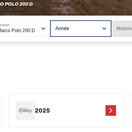
 POLO 200 D
ersion
Année
Motoris
arco Polo 200 D
2025