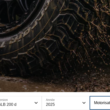
ersion
Année
Motorisa
LB 200 d
2025