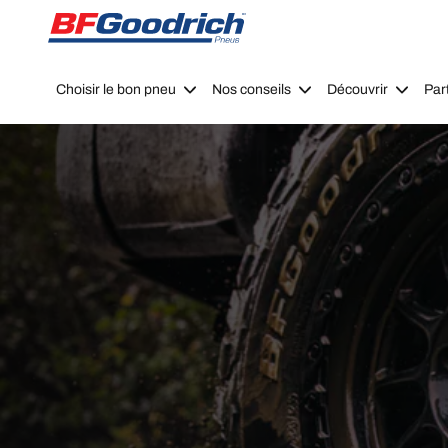
Go to page content
Go to page navigation
Choisir le bon pneu
Nos conseils
Découvrir
Par