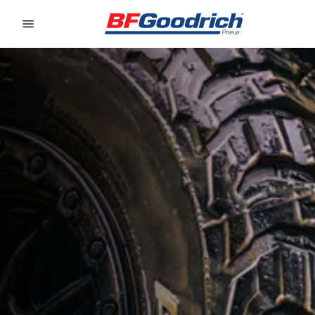
Go to page content
Go to page navigation