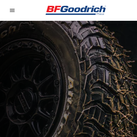
Go to page content
Go to page navigation