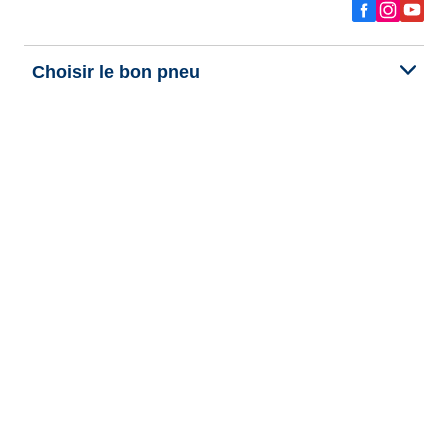
Choisir le bon pneu
Nos dernières innovations
Nous sommes BFGoodrich
Aide et support
Données personnelles
Cookies
Informations legales
Publication et traitement des avis
Politique d'accessibilité