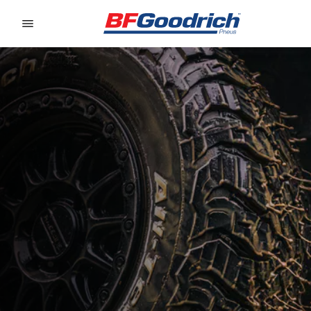
Go to page content
Go to page navigation