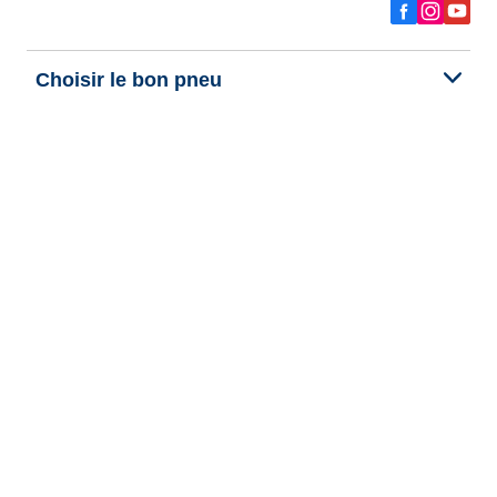
Choisir le bon pneu
Nos dernières innovations
Nous sommes BFGoodrich
Aide et support
Données personnelles
Cookies
Informations legales
Publication et traitement des avis
Politique d'accessibilité