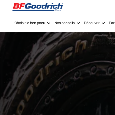
Go to page content
Go to page navigation
Choisir le bon pneu
Nos conseils
Découvrir
Par