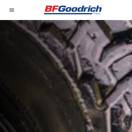
Go to page content
Go to page navigation