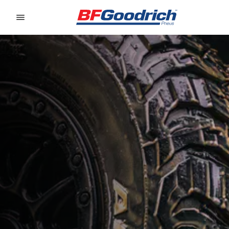
Go to page content
Go to page navigation