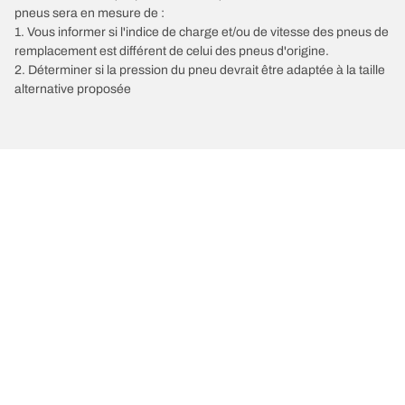
pneus sera en mesure de :
1. Vous informer si l'indice de charge et/ou de vitesse des pneus de
remplacement est différent de celui des pneus d'origine.
2. Déterminer si la pression du pneu devrait être adaptée à la taille
alternative proposée
/
Classe C
C 200 Coupé
2019
2.0 L 184
Choisir le bon pneu
Nos dernières innovations