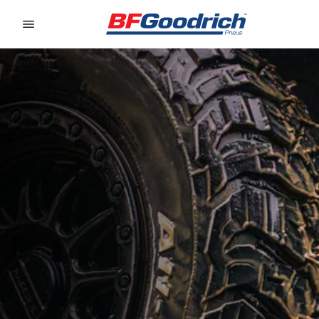
Go to page content
Go to page navigation