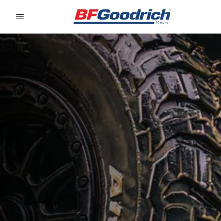
Go to page content
Go to page navigation