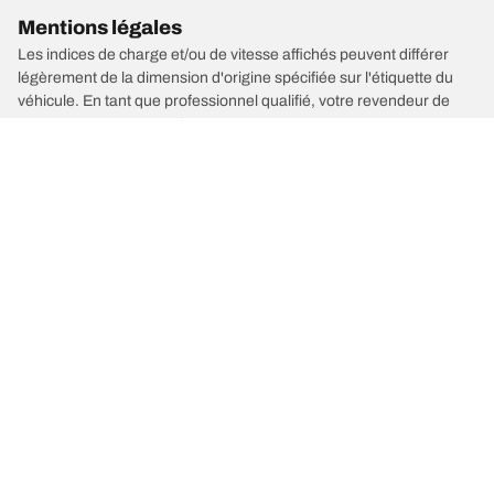
Mentions légales
Les indices de charge et/ou de vitesse affichés peuvent différer
légèrement de la dimension d'origine spécifiée sur l'étiquette du
véhicule. En tant que professionnel qualifié, votre revendeur de
pneus sera en mesure de :
1. Vous informer si l'indice de charge et/ou de vitesse des pneus de
remplacement est différent de celui des pneus d'origine.
2. Déterminer si la pression du pneu devrait être adaptée à la taille
alternative proposée
/
Classe C
C 180 D
2015
1.6 D 122