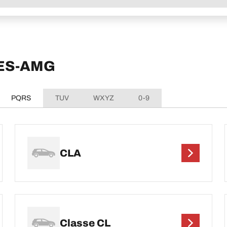
DES-AMG
PQRS
TUV
WXYZ
0-9
CLA
Classe CL