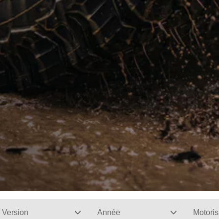
Version
Année
Motoris