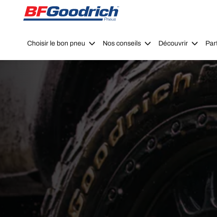
Go to page content
Go to page navigation
Choisir le bon pneu
Nos conseils
Découvrir
Par