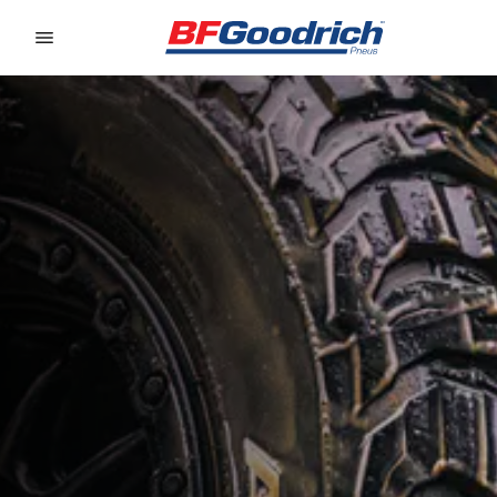
Go to page content
Go to page navigation