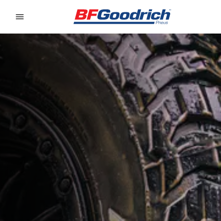
Go to page content
Go to page navigation