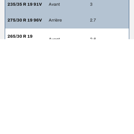
235/35 R 19 91V
Avant
3
275/30 R 19 96V
Arrière
2.7
265/30 R 19
Avant
2.6
93(Y)
285/30 R 19
Arrière
2.3
98(Y)
Mentions légales
Les indices de charge et/ou de vitesse affichés peuvent différer