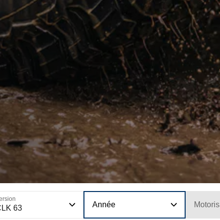
ersion
Année
Motoris
CLK 63