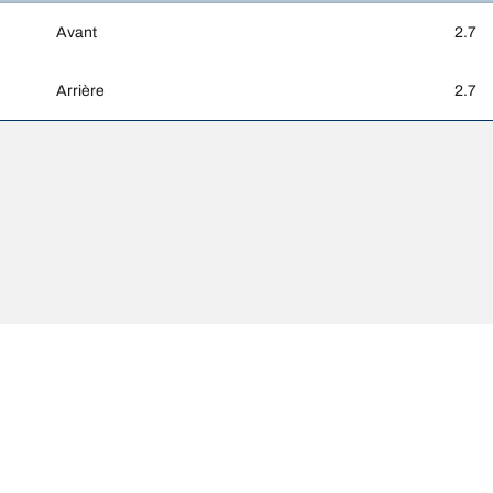
Avant
2.7
Arrière
2.7
nt différer légèrement de la dimension d'origine spécifiée sur l'étiquette
Votre configuration
sse des pneus de remplacement est différent de celui des pneus d'origine.