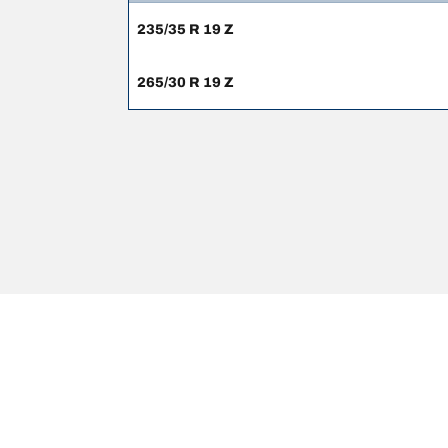
235/35 R 19 Z
265/30 R 19 Z
Mentions légales
Les indices de charge et/ou de vitesse affichés peuve
votre revendeur de pneus sera en mesure de :
1. Vous informer si l'indice de charge et/ou de vite