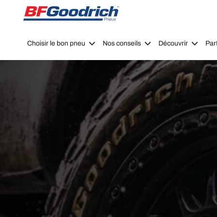
Go to page content
Go to page navigation
Choisir le bon pneu
Nos conseils
Découvrir
Par