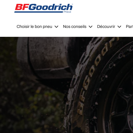
Go to page content
Go to page navigation
Choisir le bon pneu
Nos conseils
Découvrir
Par