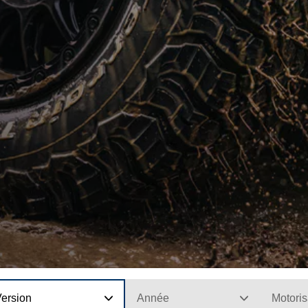
Version
Année
Motoris